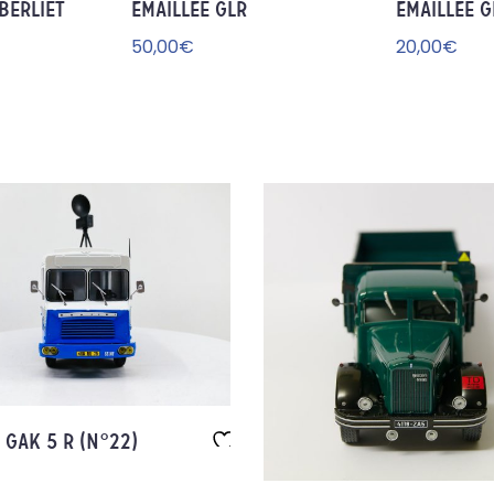
BERLIET
ÉMAILLÉE GLR
ÉMAILLÉE G
Aj
Aj
ou
ou
50,00
€
20,00
€
te
te
r à
r à
la
la
wi
wi
sh
sh
lis
lis
t
t
 GAK 5 R (N°22)
Aj
ou