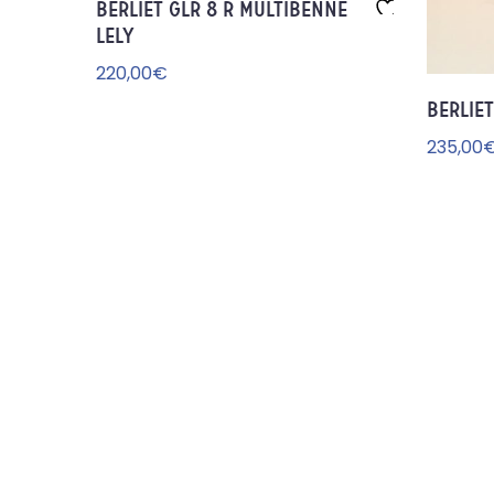
BERLIET GLR 8 R MULTIBENNE
LELY
Aj
ou
220,00
€
te
BERLIET
r à
la
235,00
wi
sh
lis
t