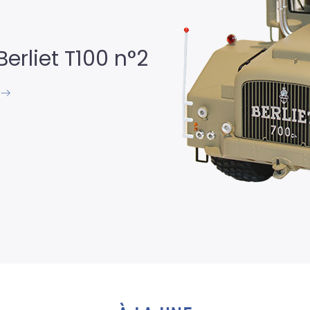
 camion
R 8 R
OTAL"