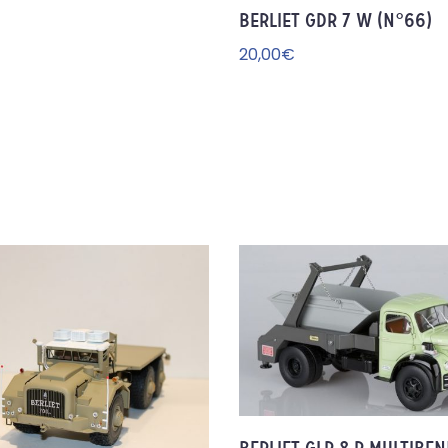
BERLIET GDR 7 W (N°66)
te
r à
20,00
€
la
wi
sh
lis
t