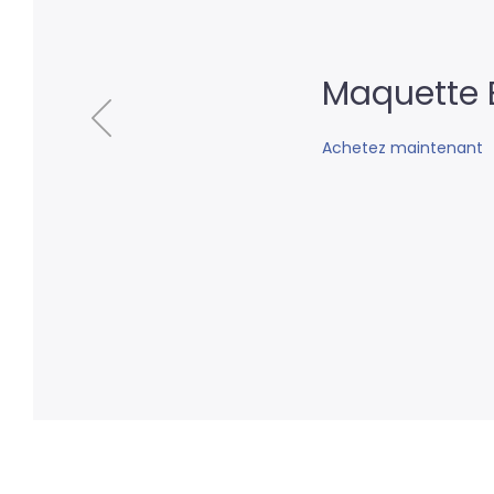
Maquette
BERLIET GL
Citerne "T
Achetez maintenant