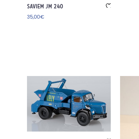
SAVIEM JM 240
Aj
35,00
€
ou
te
r à
la
wi
sh
lis
t